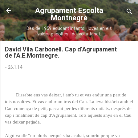
Salta al contingut principal
Agrupament Escolta
Montnegre
Des de 1959 educant infants i joves en els
valors escoltes i del voluntariat.
David Vila Carbonell. Cap d'Agrupament
de l'A.E.Montnegre.
-
26.1.14
Dissabte ens vas deixar, i amb tu et vas endur una part de
tots nosaltres. Et vas endur un tros del Cau. La teva història amb el
Cau comença de petit, passant per les diferents unitats, després de
cap i finalment de cap d'Agrupament. Tots aquests anys en el Cau
vas deixar petjada.
Algú va dir “no ploris perquè s'ha acabat, somriu perquè va