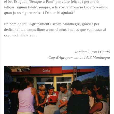
el bé. Estigueu "Sempre a Punt" per viure feliços i per morir
feliços; sigueu fidels, sempre, a la vostra Promesa Escolta –àdhuc
quan ja no sigueu nois– i Déu us hi ajudarà
”
En nom de tot l'Agrupament Escolta Montnegre, gràcies per
dedicar el teu temps lliure a tots el nens i nenes que vam estar al
cau, no t'oblidarem.
Jordina Turon i Cardó
Cap d'Agrupament de l'A.E.Montnegre