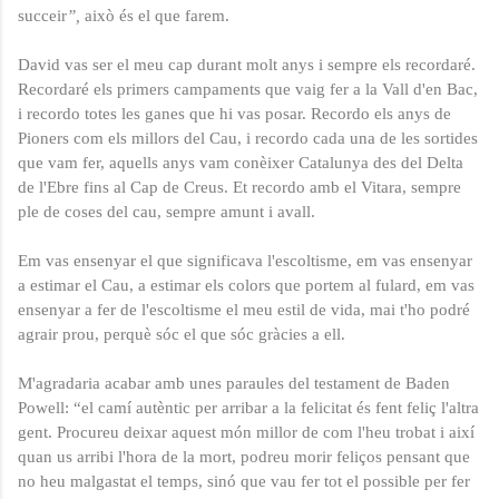
succeir
”,
això és el que farem.
David vas ser el meu cap durant molt anys i sempre els recordaré.
Recordaré els primers campaments que vaig fer a la Vall d'en Bac,
i recordo totes les ganes que hi vas posar. Recordo els anys de
Pioners com els millors del Cau, i recordo cada una de les sortides
que vam fer, aquells anys vam conèixer Catalunya des del Delta
de l'Ebre fins al Cap de Creus. Et recordo amb el Vitara, sempre
ple de coses del cau, sempre amunt i avall.
Em vas ensenyar el que significava l'escoltisme, em vas ensenyar
a estimar el Cau, a estimar els colors que portem al fulard, em vas
ensenyar a fer de l'escoltisme el meu estil de vida, mai t'ho podré
agrair prou, perquè sóc el que sóc gràcies a ell.
M'agradaria acabar amb unes paraules del testament de Baden
Powell: “el camí autèntic per arribar a la felicitat és fent feliç l'altra
gent. Procureu deixar aquest món millor de com l'heu trobat i així
quan us arribi l'hora de la mort, podreu morir feliços pensant que
no heu malgastat el temps, sinó que vau fer tot el possible per fer