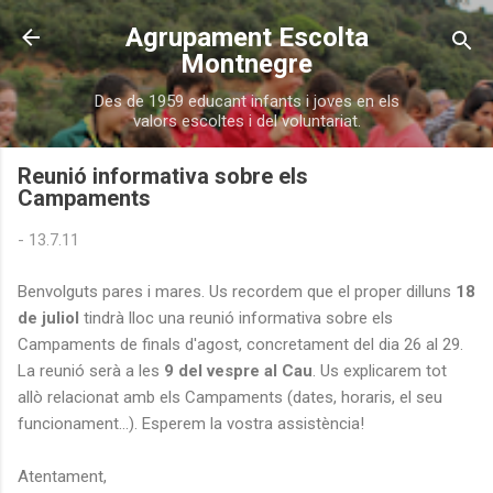
Salta al contingut principal
Agrupament Escolta
Montnegre
Des de 1959 educant infants i joves en els
valors escoltes i del voluntariat.
Reunió informativa sobre els
Campaments
-
13.7.11
Benvolguts pares i mares. Us recordem que el proper dilluns
18
de juliol
tindrà lloc una reunió informativa sobre els
Campaments de finals d'agost, concretament del dia 26 al 29.
La reunió serà a les
9 del vespre al Cau
. Us explicarem tot
allò relacionat amb els Campaments (dates, horaris, el seu
funcionament...). Esperem la vostra assistència!
Atentament,