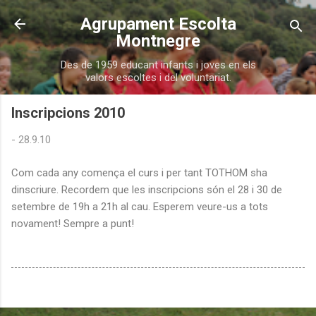
Salta al contingut principal
Agrupament Escolta
Montnegre
Des de 1959 educant infants i joves en els
valors escoltes i del voluntariat.
Inscripcions 2010
-
28.9.10
Com cada any comença el curs i per tant TOTHOM sha
dinscriure. Recordem que les inscripcions són el 28 i 30 de
setembre de 19h a 21h al cau. Esperem veure-us a tots
novament! Sempre a punt!