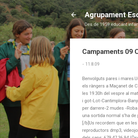
Agrupament Es
Des de 1959 educant infants
Campaments 09 Ca
-
11.8.09
Benvolguts pares i mares.U
els ràngers a Maçanet de Ca
les 19.30h del vespre al mat
i got-Lot-Cantimplora-Bany
per darrere-2 mudes -Roba 
una sortida normal s’ha de 
[/b]Us recordem que en les 
reproductors dmp3, videojoc
dels caps: 679.47.36.94 (Òsc