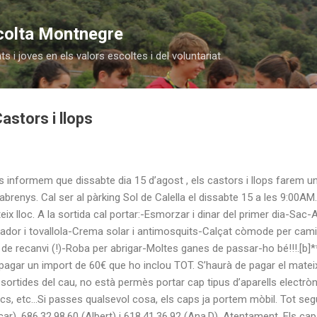
Salta al contingut principal
colta Montnegre
 i joves en els valors escoltes i del voluntariat.
stors i llops
s informem que dissabte dia 15 d’agost , els castors i llops farem 
brenys. Cal ser al pàrking Sol de Calella el dissabte 15 a les 9:00AM.
eix lloc. A la sortida cal portar:-Esmorzar i dinar del primer dia-Sac
ador i tovallola-Crema solar i antimosquits-Calçat còmode per cam
de recanvi (!)-Roba per abrigar-Moltes ganes de passar-ho bé!!!.[b]
pagar un import de 60€ que ho inclou TOT. S’haurà de pagar el mateix
sortides del cau, no està permès portar cap tipus d’aparells electròn
s, etc...Si passes qualsevol cosa, els caps ja portem mòbil. Tot se
ar), 686.32.98.60 (Albert) i 618.41.36.92 (Ana.D). Atentament, Els ca