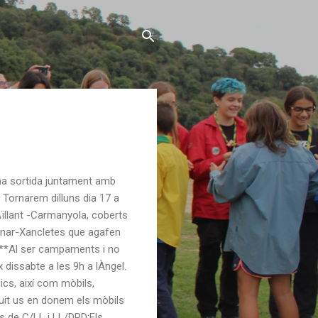
una sortida juntament amb
 Tornarem dilluns dia 17 a
-Aïllant -Carmanyola, coberts
inar-Xancletes que agafen
***Al ser campaments i no
 dissabte a les 9h a lÀngel.
ics, així com mòbils,
guit us en donem els mòbils
ps de C/LL i LL/DPD:Els