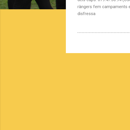
ràngers fem campaments els 
disfressa