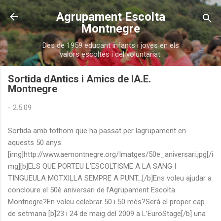
Salta al contingut principal
Agrupament Escolta
Montnegre
Des de 1959 educant infants i joves en els
valors escoltes i del voluntariat.
Sortida dAntics i Amics de lA.E.
Montnegre
-
2.5.09
Sortida amb tothom que ha passat per lagrupament en
aquests 50 anys.
[img]http://www.aemontnegre.org/Imatges/50e_aniversari.jpg[/i
mg][b]ELS QUE PORTEU L’ESCOLTISME A LA SANG I
TINGUEULA MOTXILLA SEMPRE A PUNT…[/b]Ens voleu ajudar a
concloure el 50è aniversari de l’Agrupament Escolta
Montnegre?En voleu celebrar 50 i 50 més?Serà el proper cap
de setmana [b]23 i 24 de maig del 2009 a L’EuroStage[/b] una