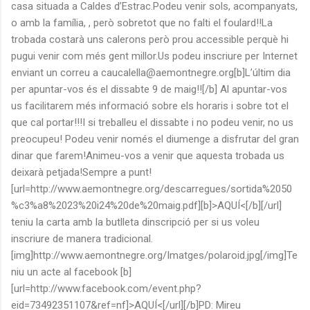
casa situada a Caldes d’Estrac.Podeu venir sols, acompanyats,
o amb la família, , però sobretot que no falti el foulard!!La
trobada costarà uns calerons però prou accessible perquè hi
pugui venir com més gent millor.Us podeu inscriure per Internet
enviant un correu a caucalella@aemontnegre.org[b]L’últim dia
per apuntar-vos és el dissabte 9 de maig!![/b] Al apuntar-vos
us facilitarem més informació sobre els horaris i sobre tot el
que cal portar!!!I si treballeu el dissabte i no podeu venir, no us
preocupeu! Podeu venir només el diumenge a disfrutar del gran
dinar que farem!Animeu-vos a venir que aquesta trobada us
deixarà petjada!Sempre a punt!
[url=http://www.aemontnegre.org/descarregues/sortida%2050
%c3%a8%2023%20i24%20de%20maig.pdf][b]>AQUÍ<[/b][/url]
teniu la carta amb la butlleta dinscripció per si us voleu
inscriure de manera tradicional.
[img]http://www.aemontnegre.org/Imatges/polaroid.jpg[/img]Te
niu un acte al facebook [b]
[url=http://www.facebook.com/event.php?
eid=73492351107&ref=nf]>AQUÍ<[/url][/b]PD: Mireu