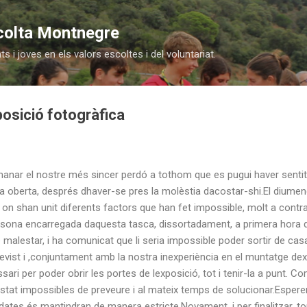
Salta al contingut principal
colta Montnegre
 i joves en els valors escoltes i del voluntariat.
osició fotogràfica
nar el nostre més sincer perdó a tothom que es pugui haver sentit
a oberta, després dhaver-se pres la molèstia dacostar-shi.El diumenge
a on shan unit diferents factors que han fet impossible, molt a contr
ersona encarregada daquesta tasca, dissortadament, a primera hora d
 malestar, i ha comunicat que li seria impossible poder sortir de cas
vist i ,conjuntament amb la nostra inexperiència en el muntatge de
sari per poder obrir les portes de lexposició, tot i tenir-la a punt. C
estat impossibles de preveure i al mateix temps de solucionar.Espe
es dates és mantindran de manera estricte.Novament, i per finalitzar,