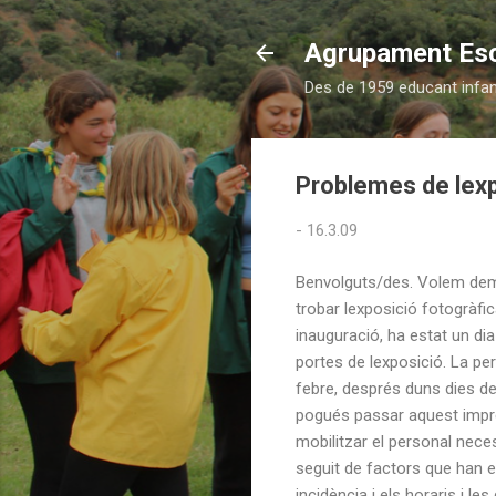
Agrupament Es
Des de 1959 educant infants
Problemes de lexp
-
16.3.09
Benvolguts/des. Volem dema
trobar lexposició fotogràfic
inauguració, ha estat un di
portes de lexposició. La p
febre, després duns dies de
pogués passar aquest impre
mobilitzar el personal neces
seguit de factors que han 
incidència i els horaris i l