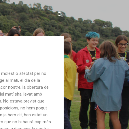
 molest o afectat per no
 al matí, el dia de la
acor nostre, la obertura de
el matí sha llevat amb
a. No estava previst que
xposicions, no hem pogut
om ja hem dit, han estat un
rem que no hi haurà cap més
 tornem a demanar la nostra