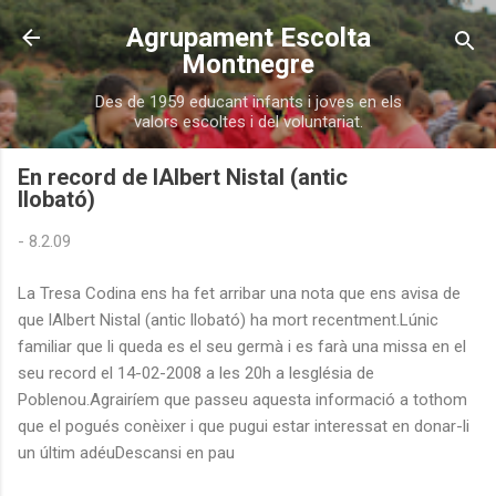
Salta al contingut principal
Agrupament Escolta
Montnegre
Des de 1959 educant infants i joves en els
valors escoltes i del voluntariat.
En record de lAlbert Nistal (antic
llobató)
-
8.2.09
La Tresa Codina ens ha fet arribar una nota que ens avisa de
que lAlbert Nistal (antic llobató) ha mort recentment.Lúnic
familiar que li queda es el seu germà i es farà una missa en el
seu record el 14-02-2008 a les 20h a lesglésia de
Poblenou.Agrairíem que passeu aquesta informació a tothom
que el pogués conèixer i que pugui estar interessat en donar-li
un últim adéuDescansi en pau