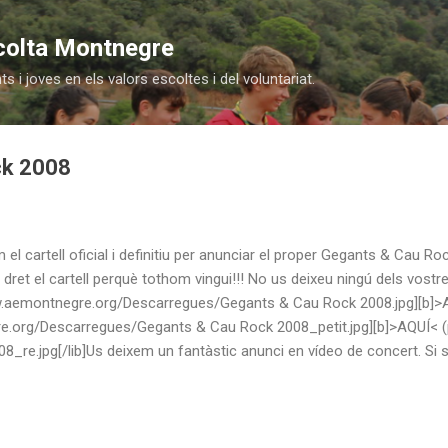
Salta al contingut principal
colta Montnegre
 i joves en els valors escoltes i del voluntariat.
ck 2008
im el cartell oficial i definitiu per anunciar el proper Gegants & Cau R
 dret el cartell perquè tothom vingui!!! No us deixeu ningú dels vostr
w.aemontnegre.org/Descarregues/Gegants & Cau Rock 2008.jpg][b]>AQU
e.org/Descarregues/Gegants & Cau Rock 2008_petit.jpg][b]>AQUÍ< (pet
re.jpg[/lib]Us deixem un fantàstic anunci en vídeo de concert. Si s