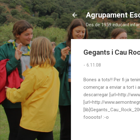
Agrupament Es
Des de 1959 educant infants
Gegants i Cau Ro
-
6.11.08
Bones a tots!! Per fi ja ten
començar a enviar a tort i a
descarregar [url=http://ww
[url=http://www.aemontnegr
[lib]Gegants_Cau_Rock_2008_
foooots! :-o