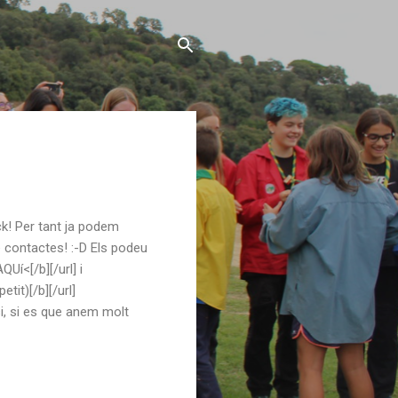
ock! Per tant ja podem
e contactes! :-D Els podeu
í<[/b][/url] i
it)[/b][/url]
i, si es que anem molt