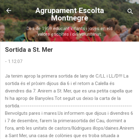
Salta al contingut principal
Agrupament Escolta
Montnegre
Des de 1959 educant infants i joves en els
valors escoltes i del voluntariat.
Sortida a St. Mer
-
1.12.07
Ja tenim aprop la primera sortida de lany de C/LL i LL/D!!! La
sortida és el pròxim dijous dia 6 i el retorn a Calella és
divendres dia 7. Anirem a St. Mer, que es una petita capella que
hi ha aprop de Banyoles.Tot seguit us deixo la carta de la
sortida.------------------------------------------------------------
Benvolguts pares i mares.Us informem que dijous i divendres 6
i 7 de desembre, farem la primerasortida del Cau, dormint a
fora, amb les unitats de castors/llúdrigues illops/daines.Anirem
a Sant Mer, una casa de colònies que es troba situada a