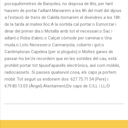
pocsquilòmetres de Banyoles, no disposa de llits, per tant
haurem de portar l’aïllant.Marxarem a les 8h del matí del dijous
a l’estació de trens de Calella itornarem el divendres a les 18h
de la tarda al mateix lloc.A la sortida cal portar:o Esmorzar i
dinar del primer dia.o Motxilla amb tot el necessari.o Sac i
aïllant.o Roba d’abric.o Calçat còmode per caminar.o Una
muda.o Loto Necesser.o Carmanyola, coberts i got.o
Cantimplorao Capelina (per si plogués).o Moltes ganes de
passar-ho bé.Us recordem que en les sortides del cau, està
prohibit portar tot tipusd’aparells electrònics, així com mòbils,
radiocassets...Si passes qualsevol cosa, els caps ja portem
mòbil. Tot seguit us endonem dos: 627.75.71.54 (Pere) i
679.80.13.03 (Àngel).Atentament,Els caps de C/LL i LL/D