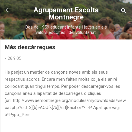
Salta al contingut principal
Agrupament Escolta
Montnegre
Des de 1959 educant infants i joves en els
valors escoltes i del voluntariat.
Més descàrregues
-
26.9.05
He penjat un merder de cançons noves amb els seus
respectius acords. Encara men falten molts xo ja els aniré
col·locant quan tingui temps. Per poder descarregar-vos les
cançons aneu a lapartat de descàrreges o cliqueu
[url=http://www.aemontnegre.org/modules/mydownloads/view
cat.php?cid=3][b]>AQUÍ<[/b][/url]Fàcil oi?? :-P Apali que vagi
b!!Pypo_Pere