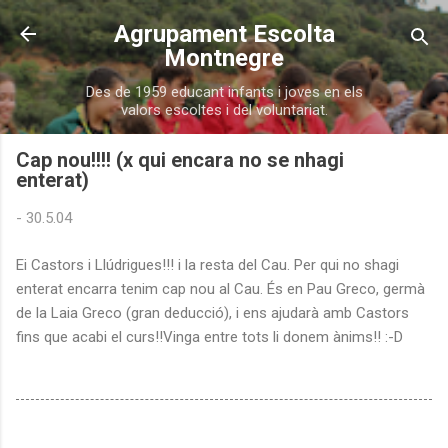
Salta al contingut principal
Agrupament Escolta
Montnegre
Des de 1959 educant infants i joves en els
valors escoltes i del voluntariat.
Cap nou!!!! (x qui encara no se nhagi
enterat)
-
30.5.04
Ei Castors i Llúdrigues!!! i la resta del Cau. Per qui no shagi
enterat encarra tenim cap nou al Cau. És en Pau Greco, germà
de la Laia Greco (gran deducció), i ens ajudarà amb Castors
fins que acabi el curs!!Vinga entre tots li donem ànims!! :-D